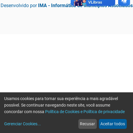
Desenvolvido por
IMA - Informática de Municípios Associados
Usamos cookies para tornar sua experiência a mais agradável
possível. Se continuar navegando neste site, você assume
concordar com nossa
Política de Cookies e Política de privacidade
home
build_circle
event
web
more_horiz
Erro ao enviar informações, por favor tente novamente
Gerenciar Cookies
...
Recusar
Aceitar todos
Início
Serviços
Eventos
Notícias
Mais