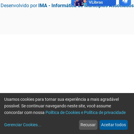
Desenvolvido por
IMA - Informática de Municípios Associados
Usamos cookies para tornar sua experiência a mais agradável
possível. Se continuar navegando neste site, você assume
concordar com nossa
Política de Cookies e Política de privacidade
home
build_circle
event
web
more_horiz
Erro ao enviar informações, por favor tente novamente
Gerenciar Cookies
...
Recusar
Aceitar todos
Início
Serviços
Eventos
Notícias
Mais