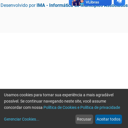
Desenvolvido por
IMA - Informática de Municípios Associados
Usamos cookies para tornar sua experiência a mais agradável
possível. Se continuar navegando neste site, você assume
concordar com nossa
Política de Cookies e Política de privacidade
home
build_circle
event
web
more_horiz
Erro ao enviar informações, por favor tente novamente
Gerenciar Cookies
...
Recusar
Aceitar todos
Início
Serviços
Eventos
Notícias
Mais