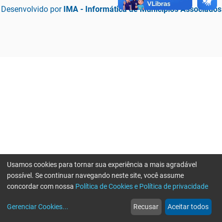
Desenvolvido por
IMA - Informática de Municípios Associados
Usamos cookies para tornar sua experiência a mais agradável
possível. Se continuar navegando neste site, você assume
concordar com nossa
Política de Cookies e Política de privacidade
home
build_circle
event
web
more_horiz
Erro ao enviar informações, por favor tente novamente
Gerenciar Cookies
...
Recusar
Aceitar todos
Início
Serviços
Eventos
Notícias
Mais