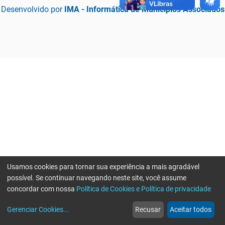
Desenvolvido por
IMA - Informática de Municípios Associados
Usamos cookies para tornar sua experiência a mais agradável
possível. Se continuar navegando neste site, você assume
concordar com nossa
Política de Cookies e Política de privacidade
home
build_circle
event
web
more_horiz
Erro ao enviar informações, por favor tente novamente
Gerenciar Cookies
...
Recusar
Aceitar todos
Início
Serviços
Eventos
Notícias
Mais