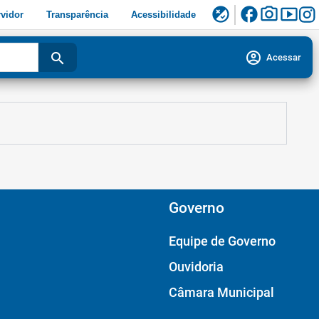
facebook
photo_camera
smart_display
flaky
vidor
Transparência
Acessibilidade
account_circle
search
Acessar
Governo
Equipe de Governo
Ouvidoria
Câmara Municipal