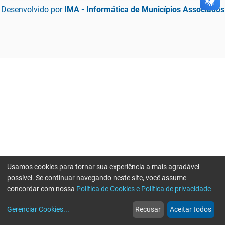
Desenvolvido por
IMA - Informática de Municípios Associados
Usamos cookies para tornar sua experiência a mais agradável
possível. Se continuar navegando neste site, você assume
concordar com nossa
Política de Cookies e Política de privacidade
home
build_circle
event
web
more_horiz
Gerenciar Cookies
...
Recusar
Aceitar todos
Início
Serviços
Eventos
Notícias
Mais