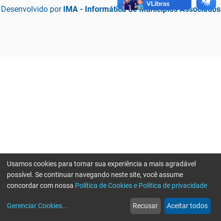
Desenvolvido por
IMA - Informática de Municípios Associados
Usamos cookies para tornar sua experiência a mais agradável
possível. Se continuar navegando neste site, você assume
concordar com nossa
Política de Cookies e Política de privacidade
home
build_circle
event
web
more_horiz
Erro ao enviar informações, por favor tente novamente
Gerenciar Cookies
...
Recusar
Aceitar todos
Início
Serviços
Eventos
Notícias
Mais