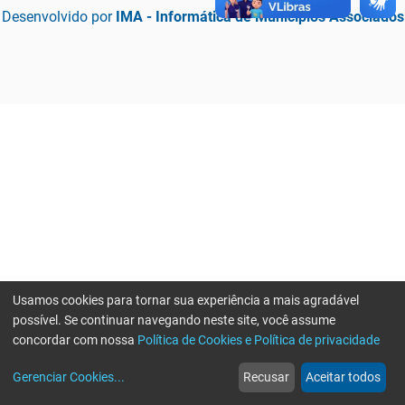
Desenvolvido por
IMA - Informática de Municípios Associados
Usamos cookies para tornar sua experiência a mais agradável
possível. Se continuar navegando neste site, você assume
concordar com nossa
Política de Cookies e Política de privacidade
home
build_circle
event
web
more_horiz
Erro ao enviar informações, por favor tente novamente
Gerenciar Cookies
...
Recusar
Aceitar todos
Início
Serviços
Eventos
Notícias
Mais