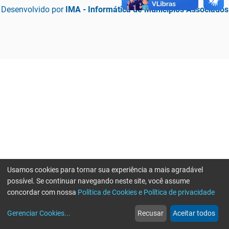
Desenvolvido por
IMA - Informática de Municípios Associados
Usamos cookies para tornar sua experiência a mais agradável
possível. Se continuar navegando neste site, você assume
concordar com nossa
Política de Cookies e Política de privacidade
home
build_circle
event
web
more_horiz
Erro ao enviar informações, por favor tente novamente
Gerenciar Cookies
...
Recusar
Aceitar todos
Início
Serviços
Eventos
Notícias
Mais