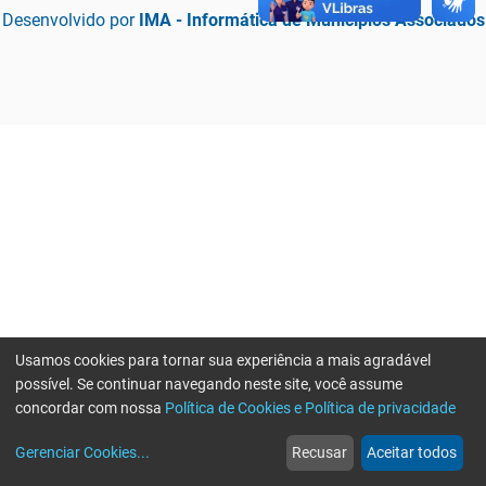
Desenvolvido por
IMA - Informática de Municípios Associados
Usamos cookies para tornar sua experiência a mais agradável
possível. Se continuar navegando neste site, você assume
concordar com nossa
Política de Cookies e Política de privacidade
home
build_circle
event
web
more_horiz
Erro ao enviar informações, por favor tente novamente
Gerenciar Cookies
...
Recusar
Aceitar todos
Início
Serviços
Eventos
Notícias
Mais