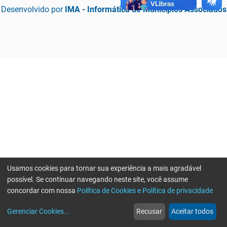
Desenvolvido por
IMA - Informática de Municípios Associados
Usamos cookies para tornar sua experiência a mais agradável
possível. Se continuar navegando neste site, você assume
concordar com nossa
Política de Cookies e Política de privacidade
home
build_circle
event
web
more_horiz
Erro ao enviar informações, por favor tente novamente
Gerenciar Cookies
...
Recusar
Aceitar todos
Início
Serviços
Eventos
Notícias
Mais