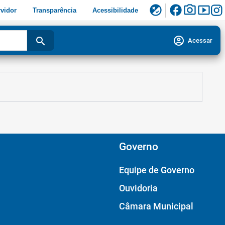
facebook
photo_camera
smart_display
flaky
vidor
Transparência
Acessibilidade
account_circle
search
Acessar
Governo
Equipe de Governo
Ouvidoria
Câmara Municipal