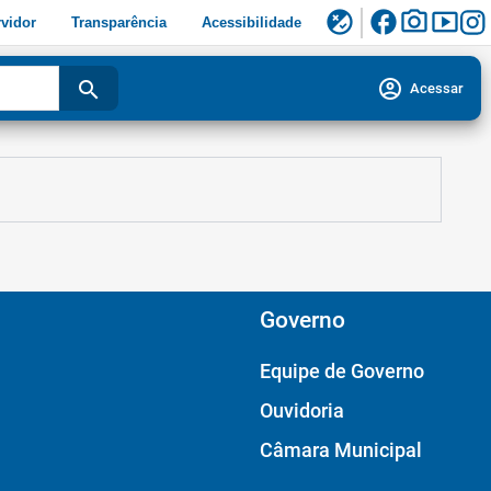
facebook
photo_camera
smart_display
flaky
vidor
Transparência
Acessibilidade
account_circle
search
Acessar
Governo
Equipe de Governo
Ouvidoria
Câmara Municipal