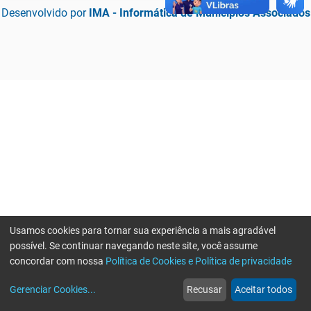
Desenvolvido por
IMA - Informática de Municípios Associados
Usamos cookies para tornar sua experiência a mais agradável
possível. Se continuar navegando neste site, você assume
concordar com nossa
Política de Cookies e Política de privacidade
home
build_circle
event
web
more_horiz
Erro ao enviar informações, por favor tente novamente
Gerenciar Cookies
...
Recusar
Aceitar todos
Início
Serviços
Eventos
Notícias
Mais