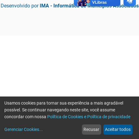
Desenvolvido por
IMA - Informática de Municípios Associados
Usamos cookies para tornar sua experiência a mais agradável
possível. Se continuar navegando neste site, você assume
concordar com nossa
Política de Cookies e Política de privacidade
home
build_circle
event
web
more_horiz
Erro ao enviar informações, por favor tente novamente
Gerenciar Cookies
...
Recusar
Aceitar todos
Início
Serviços
Eventos
Notícias
Mais