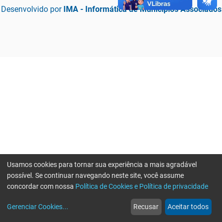
Desenvolvido por
IMA - Informática de Municípios Associados
Usamos cookies para tornar sua experiência a mais agradável
possível. Se continuar navegando neste site, você assume
concordar com nossa
Política de Cookies e Política de privacidade
home
build_circle
event
web
more_horiz
Erro ao enviar informações, por favor tente novamente
Gerenciar Cookies
...
Recusar
Aceitar todos
Início
Serviços
Eventos
Notícias
Mais