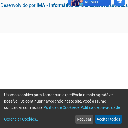
Desenvolvido por
IMA - Informática de Municípios Associados
Usamos cookies para tornar sua experiência a mais agradável
possível. Se continuar navegando neste site, você assume
concordar com nossa
Política de Cookies e Política de privacidade
home
build_circle
event
web
more_horiz
Erro ao enviar informações, por favor tente novamente
Gerenciar Cookies
...
Recusar
Aceitar todos
Início
Serviços
Eventos
Notícias
Mais