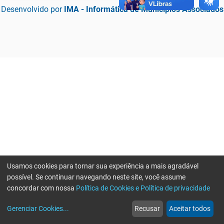
Desenvolvido por
IMA - Informática de Municípios Associados
Usamos cookies para tornar sua experiência a mais agradável
possível. Se continuar navegando neste site, você assume
concordar com nossa
Política de Cookies e Política de privacidade
home
build_circle
event
web
more_horiz
Erro ao enviar informações, por favor tente novamente
Gerenciar Cookies
...
Recusar
Aceitar todos
Início
Serviços
Eventos
Notícias
Mais