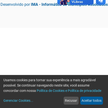
Desenvolvido por
IMA - Informática de Municípios Associados
Usamos cookies para tornar sua experiência a mais agradável
possível. Se continuar navegando neste site, você assume
concordar com nossa
Política de Cookies e Política de privacidade
home
build_circle
event
web
more_horiz
Erro ao enviar informações, por favor tente novamente
Gerenciar Cookies
...
Recusar
Aceitar todos
Início
Serviços
Eventos
Notícias
Mais