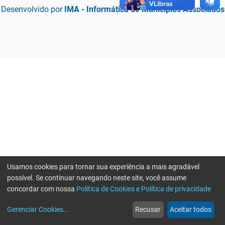
Desenvolvido por
IMA - Informática de Municípios Associados
Usamos cookies para tornar sua experiência a mais agradável
possível. Se continuar navegando neste site, você assume
concordar com nossa
Política de Cookies e Política de privacidade
home
build_circle
event
web
more_horiz
Erro ao enviar informações, por favor tente novamente
Gerenciar Cookies
...
Recusar
Aceitar todos
Início
Serviços
Eventos
Notícias
Mais