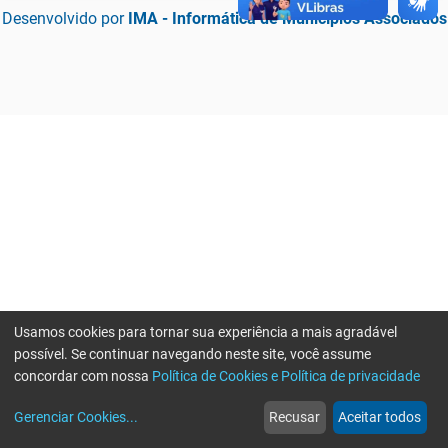
Desenvolvido por
IMA - Informática de Municípios Associados
Usamos cookies para tornar sua experiência a mais agradável
possível. Se continuar navegando neste site, você assume
concordar com nossa
Política de Cookies e Política de privacidade
home
build_circle
event
web
more_horiz
Erro ao enviar informações, por favor tente novamente
Gerenciar Cookies
...
Recusar
Aceitar todos
Início
Serviços
Eventos
Notícias
Mais