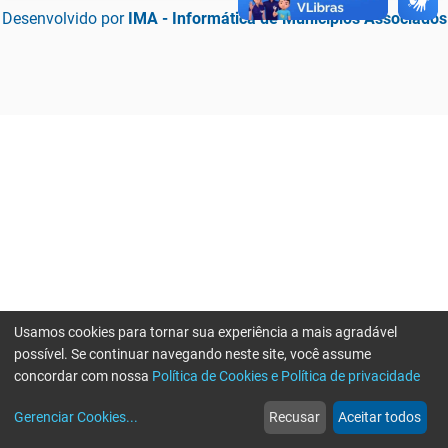
Desenvolvido por
IMA - Informática de Municípios Associados
Usamos cookies para tornar sua experiência a mais agradável
possível. Se continuar navegando neste site, você assume
concordar com nossa
Política de Cookies e Política de privacidade
home
build_circle
event
web
more_horiz
Erro ao enviar informações, por favor tente novamente
Gerenciar Cookies
...
Recusar
Aceitar todos
Início
Serviços
Eventos
Notícias
Mais