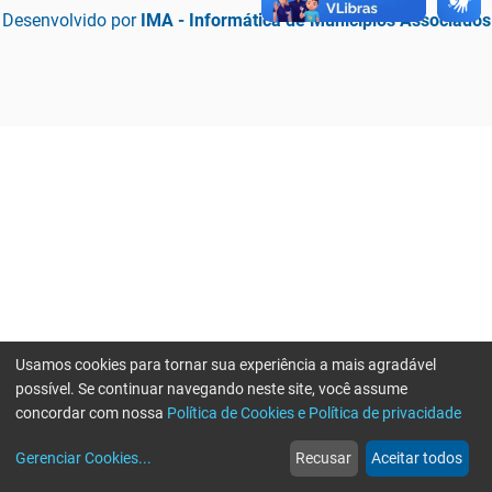
Desenvolvido por
IMA - Informática de Municípios Associados
Usamos cookies para tornar sua experiência a mais agradável
possível. Se continuar navegando neste site, você assume
concordar com nossa
Política de Cookies e Política de privacidade
home
build_circle
event
web
more_horiz
Erro ao enviar informações, por favor tente novamente
Gerenciar Cookies
...
Recusar
Aceitar todos
Início
Serviços
Eventos
Notícias
Mais