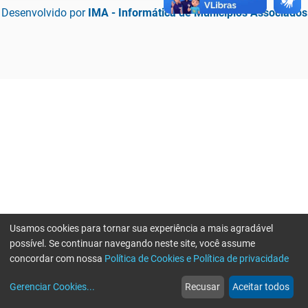
Desenvolvido por
IMA - Informática de Municípios Associados
Usamos cookies para tornar sua experiência a mais agradável
possível. Se continuar navegando neste site, você assume
concordar com nossa
Política de Cookies e Política de privacidade
home
build_circle
event
web
more_horiz
Erro ao enviar informações, por favor tente novamente
Gerenciar Cookies
...
Recusar
Aceitar todos
Início
Serviços
Eventos
Notícias
Mais