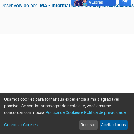
Desenvolvido por
IMA - Informática de Municípios Associados
Usamos cookies para tornar sua experiência a mais agradável
possível. Se continuar navegando neste site, você assume
concordar com nossa
Política de Cookies e Política de privacidade
home
build_circle
event
web
more_horiz
Erro ao enviar informações, por favor tente novamente
Gerenciar Cookies
...
Recusar
Aceitar todos
Início
Serviços
Eventos
Notícias
Mais