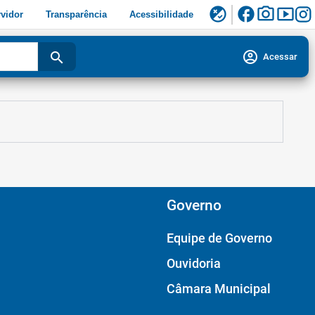
facebook
photo_camera
smart_display
flaky
vidor
Transparência
Acessibilidade
account_circle
search
Acessar
Governo
Equipe de Governo
Ouvidoria
Câmara Municipal