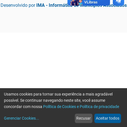
Desenvolvido por
IMA - Informática de Municípios Associados
Usamos cookies para tornar sua experiência a mais agradável
possível. Se continuar navegando neste site, você assume
concordar com nossa
Política de Cookies e Política de privacidade
home
build_circle
event
web
more_horiz
Erro ao enviar informações, por favor tente novamente
Gerenciar Cookies
...
Recusar
Aceitar todos
Início
Serviços
Eventos
Notícias
Mais