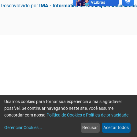
Desenvolvido por
IMA - Informática de Municípios Associados
Usamos cookies para tornar sua experiência a mais agradável
possível. Se continuar navegando neste site, você assume
concordar com nossa
Política de Cookies e Política de privacidade
home
build_circle
event
web
more_horiz
Erro ao enviar informações, por favor tente novamente
Gerenciar Cookies
...
Recusar
Aceitar todos
Início
Serviços
Eventos
Notícias
Mais