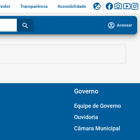
facebook
photo_camera
smart_display
flaky
vidor
Transparência
Acessibilidade
account_circle
search
Acessar
Governo
Equipe de Governo
Ouvidoria
Câmara Municipal