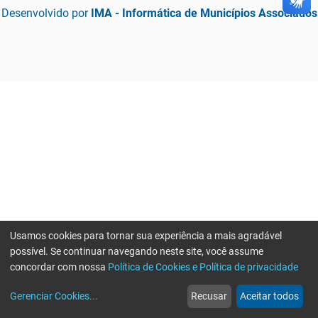
Desenvolvido por
IMA - Informática de Municípios Associados
Usamos cookies para tornar sua experiência a mais agradável
possível. Se continuar navegando neste site, você assume
concordar com nossa
Política de Cookies e Política de privacidade
home
build_circle
event
web
more_horiz
Gerenciar Cookies
...
Recusar
Aceitar todos
Início
Serviços
Eventos
Notícias
Mais