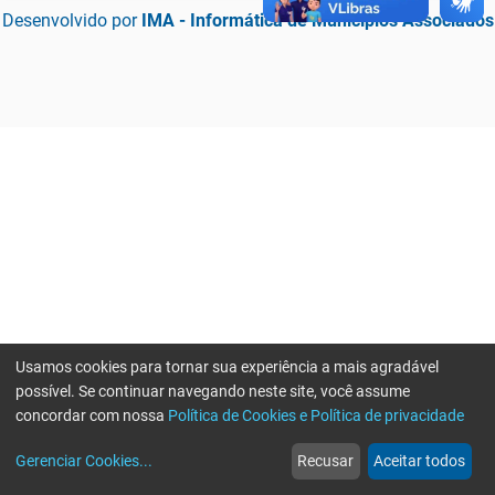
Desenvolvido por
IMA - Informática de Municípios Associados
Usamos cookies para tornar sua experiência a mais agradável
possível. Se continuar navegando neste site, você assume
concordar com nossa
Política de Cookies e Política de privacidade
home
build_circle
event
web
more_horiz
Erro ao enviar informações, por favor tente novamente
Gerenciar Cookies
...
Recusar
Aceitar todos
Início
Serviços
Eventos
Notícias
Mais