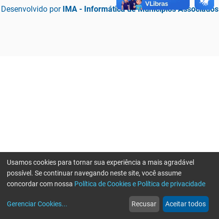
Desenvolvido por
IMA - Informática de Municípios Associados
Usamos cookies para tornar sua experiência a mais agradável
possível. Se continuar navegando neste site, você assume
concordar com nossa
Política de Cookies e Política de privacidade
home
build_circle
event
web
more_horiz
Erro ao enviar informações, por favor tente novamente
Gerenciar Cookies
...
Recusar
Aceitar todos
Início
Serviços
Eventos
Notícias
Mais