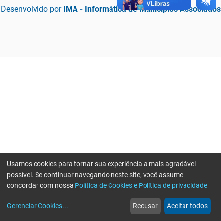
Desenvolvido por
IMA - Informática de Municípios Associados
Usamos cookies para tornar sua experiência a mais agradável
possível. Se continuar navegando neste site, você assume
concordar com nossa
Política de Cookies e Política de privacidade
home
build_circle
event
web
more_horiz
Erro ao enviar informações, por favor tente novamente
Gerenciar Cookies
...
Recusar
Aceitar todos
Início
Serviços
Eventos
Notícias
Mais