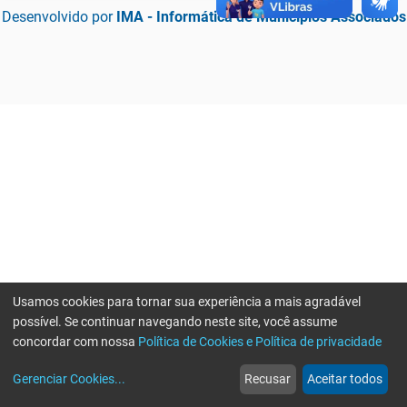
Desenvolvido por
IMA - Informática de Municípios Associados
Usamos cookies para tornar sua experiência a mais agradável
possível. Se continuar navegando neste site, você assume
concordar com nossa
Política de Cookies e Política de privacidade
home
build_circle
event
web
more_horiz
Erro ao enviar informações, por favor tente novamente
Gerenciar Cookies
...
Recusar
Aceitar todos
Início
Serviços
Eventos
Notícias
Mais