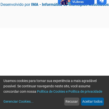
Desenvolvido por
IMA - Informática de Municípios Associados
Usamos cookies para tornar sua experiência a mais agradável
possível. Se continuar navegando neste site, você assume
concordar com nossa
Política de Cookies e Política de privacidade
home
build_circle
event
web
more_horiz
Erro ao enviar informações, por favor tente novamente
Gerenciar Cookies
...
Recusar
Aceitar todos
Início
Serviços
Eventos
Notícias
Mais