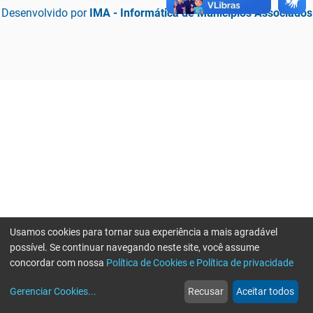
Desenvolvido por
IMA - Informática de Municípios Associados
Usamos cookies para tornar sua experiência a mais agradável
possível. Se continuar navegando neste site, você assume
concordar com nossa
Política de Cookies e Política de privacidade
home
build_circle
event
web
more_horiz
Erro ao enviar informações, por favor tente novamente
Gerenciar Cookies
...
Recusar
Aceitar todos
Início
Serviços
Eventos
Notícias
Mais