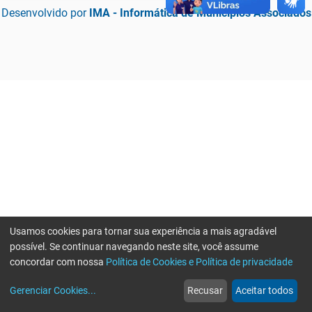
Desenvolvido por
IMA - Informática de Municípios Associados
Usamos cookies para tornar sua experiência a mais agradável
possível. Se continuar navegando neste site, você assume
concordar com nossa
Política de Cookies e Política de privacidade
home
build_circle
event
web
more_horiz
Erro ao enviar informações, por favor tente novamente
Gerenciar Cookies
...
Recusar
Aceitar todos
Início
Serviços
Eventos
Notícias
Mais