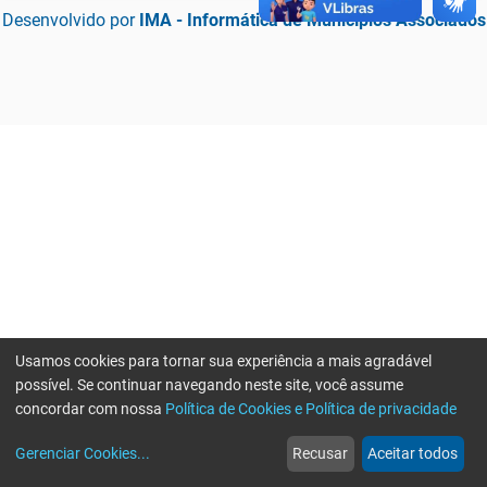
Desenvolvido por
IMA - Informática de Municípios Associados
Usamos cookies para tornar sua experiência a mais agradável
possível. Se continuar navegando neste site, você assume
concordar com nossa
Política de Cookies e Política de privacidade
home
build_circle
event
web
more_horiz
Erro ao enviar informações, por favor tente novamente
Gerenciar Cookies
...
Recusar
Aceitar todos
Início
Serviços
Eventos
Notícias
Mais