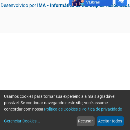
Desenvolvido por
IMA - Informática de Municípios Associados
Usamos cookies para tornar sua experiência a mais agradável
possível. Se continuar navegando neste site, você assume
concordar com nossa
Política de Cookies e Política de privacidade
home
build_circle
event
web
more_horiz
Erro ao enviar informações, por favor tente novamente
Gerenciar Cookies
...
Recusar
Aceitar todos
Início
Serviços
Eventos
Notícias
Mais