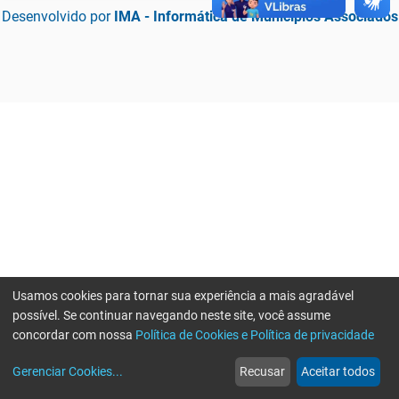
Desenvolvido por
IMA - Informática de Municípios Associados
Usamos cookies para tornar sua experiência a mais agradável
possível. Se continuar navegando neste site, você assume
concordar com nossa
Política de Cookies e Política de privacidade
home
build_circle
event
web
more_horiz
Erro ao enviar informações, por favor tente novamente
Gerenciar Cookies
...
Recusar
Aceitar todos
Início
Serviços
Eventos
Notícias
Mais