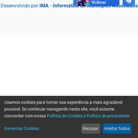
Desenvolvido por
IMA - Informática de Municípios Associados
Usamos cookies para tornar sua experiência a mais agradável
possível. Se continuar navegando neste site, você assume
concordar com nossa
Política de Cookies e Política de privacidade
home
build_circle
event
web
more_horiz
Erro ao enviar informações, por favor tente novamente
Gerenciar Cookies
...
Recusar
Aceitar todos
Início
Serviços
Eventos
Notícias
Mais