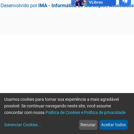
Desenvolvido por
IMA - Informática de Municípios Associados
Usamos cookies para tornar sua experiência a mais agradável
possível. Se continuar navegando neste site, você assume
concordar com nossa
Política de Cookies e Política de privacidade
home
build_circle
event
web
more_horiz
Erro ao enviar informações, por favor tente novamente
Gerenciar Cookies
...
Recusar
Aceitar todos
Início
Serviços
Eventos
Notícias
Mais