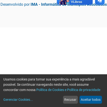
Desenvolvido por
IMA - Informática de Municípios Associados
Usamos cookies para tornar sua experiência a mais agradável
possível. Se continuar navegando neste site, você assume
concordar com nossa
Política de Cookies e Política de privacidade
home
build_circle
event
web
more_horiz
Erro ao enviar informações, por favor tente novamente
Gerenciar Cookies
...
Recusar
Aceitar todos
Início
Serviços
Eventos
Notícias
Mais