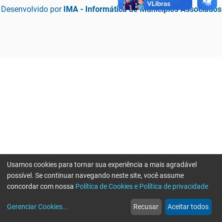
Desenvolvido por
IMA - Informática de Municípios Associados
Usamos cookies para tornar sua experiência a mais agradável
possível. Se continuar navegando neste site, você assume
concordar com nossa
Política de Cookies e Política de privacidade
home
build_circle
event
web
more_horiz
Erro ao enviar informações, por favor tente novamente
Gerenciar Cookies
...
Recusar
Aceitar todos
Início
Serviços
Eventos
Notícias
Mais