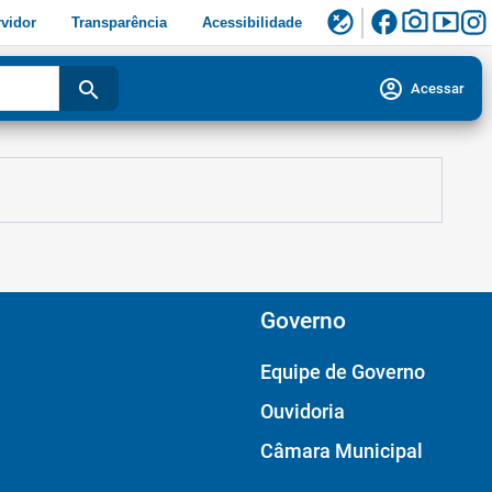
facebook
photo_camera
smart_display
flaky
vidor
Transparência
Acessibilidade
account_circle
search
Acessar
Governo
Equipe de Governo
Ouvidoria
Câmara Municipal