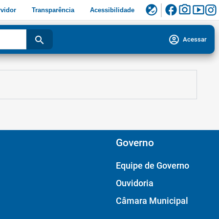
facebook
photo_camera
smart_display
flaky
vidor
Transparência
Acessibilidade
account_circle
search
Acessar
Governo
Equipe de Governo
Ouvidoria
Câmara Municipal