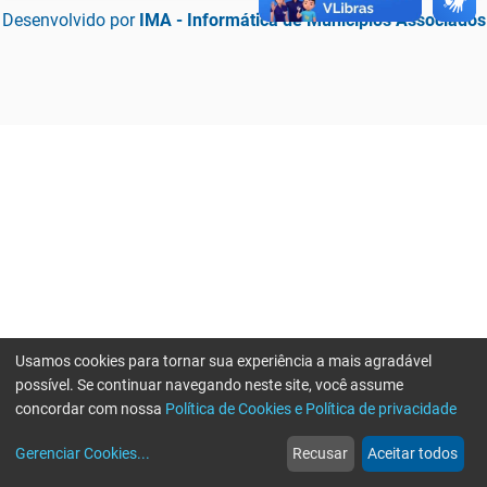
Desenvolvido por
IMA - Informática de Municípios Associados
Usamos cookies para tornar sua experiência a mais agradável
possível. Se continuar navegando neste site, você assume
concordar com nossa
Política de Cookies e Política de privacidade
home
build_circle
event
web
more_horiz
Erro ao enviar informações, por favor tente novamente
Gerenciar Cookies
...
Recusar
Aceitar todos
Início
Serviços
Eventos
Notícias
Mais