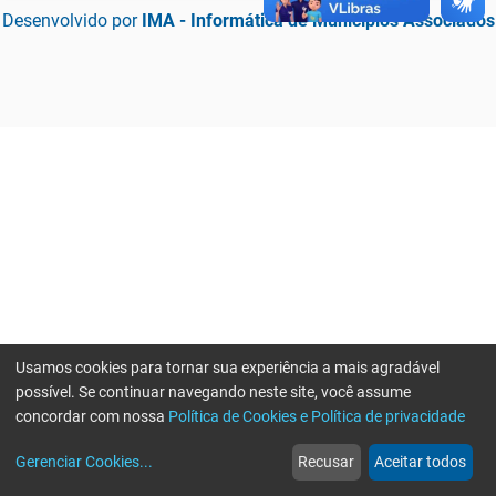
Desenvolvido por
IMA - Informática de Municípios Associados
Usamos cookies para tornar sua experiência a mais agradável
possível. Se continuar navegando neste site, você assume
concordar com nossa
Política de Cookies e Política de privacidade
home
build_circle
event
web
more_horiz
Erro ao enviar informações, por favor tente novamente
Gerenciar Cookies
...
Recusar
Aceitar todos
Início
Serviços
Eventos
Notícias
Mais