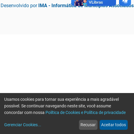
Desenvolvido por
IMA - Informática de Municípios Associados
Usamos cookies para tornar sua experiência a mais agradável
possível. Se continuar navegando neste site, você assume
concordar com nossa
Política de Cookies e Política de privacidade
home
build_circle
event
web
more_horiz
Erro ao enviar informações, por favor tente novamente
Gerenciar Cookies
...
Recusar
Aceitar todos
Início
Serviços
Eventos
Notícias
Mais